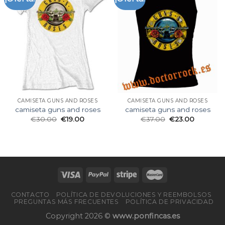
CAMISETA GUNS AND ROSES
CAMISETA GUNS AND ROSES
camiseta guns and roses
camiseta guns and roses
€
30.00
€
19.00
€
37.00
€
23.00
CONTACTO
POLÍTICA DE DEVOLUCIONES Y REEMBOLSOS
PREGUNTAS MÁS FRECUENTES
POLÍTICA DE PRIVACIDAD
Copyright 2026 ©
www.ponfincas.es