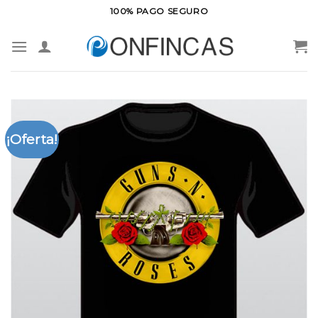
Saltar
100% PAGO SEGURO
al
contenido
¡Oferta!