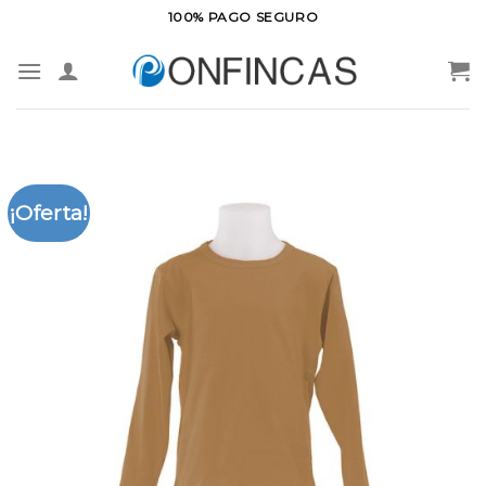
Saltar
100% PAGO SEGURO
al
contenido
¡Oferta!