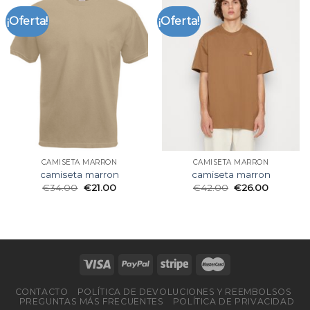
¡Oferta!
¡Oferta!
CAMISETA MARRON
CAMISETA MARRON
camiseta marron
camiseta marron
€
34.00
€
21.00
€
42.00
€
26.00
CONTACTO
POLÍTICA DE DEVOLUCIONES Y REEMBOLSOS
PREGUNTAS MÁS FRECUENTES
POLÍTICA DE PRIVACIDAD