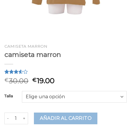
CAMISETA MARRON
camiseta marron
Valorado
2
30.00
19.00
€
€
3.50
sobre 5
basado
Talla
en
puntuaciones
de
clientes
camiseta marron cantidad
AÑADIR AL CARRITO