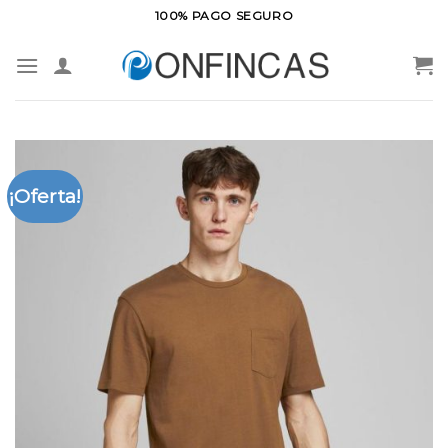
Saltar
100% PAGO SEGURO
al
contenido
¡Oferta!