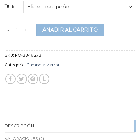
5
Talla
basado
en
puntuaciones
de
camiseta marron cantidad
clientes
AÑADIR AL CARRITO
SKU:
PO-38461273
Categoría:
Camiseta Marron
DESCRIPCIÓN
VALORACIONES (2)