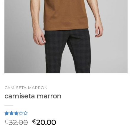
CAMISETA MARRON
camiseta marron
Valorado
2
32.00
20.00
€
€
3.00
sobre