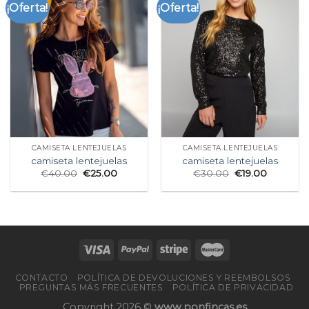
¡Oferta!
¡Oferta!
CAMISETA LENTEJUELAS
CAMISETA LENTEJUELAS
camiseta lentejuelas
camiseta lentejuelas
€
40.00
€
25.00
€
30.00
€
19.00
CONTACTO
POLÍTICA DE DEVOLUCIONES Y REEMBOLSOS
PREGUNTAS MÁS FRECUENTES
POLÍTICA DE PRIVACIDAD
Copyright 2026 ©
www.ponfincas.es