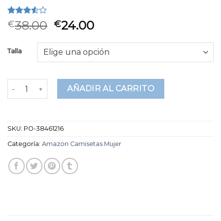
Valorado
2
38.00
24.00
€
€
3.50
sobre 5
basado
Talla
en
puntuaciones
de
clientes
amazon camisetas mujer cantidad
AÑADIR AL CARRITO
SKU:
PO-38461216
Categoría:
Amazon Camisetas Mujer