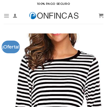
Saltar
100% PAGO SEGURO
al
contenido
¡Oferta!