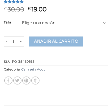
Valorado
2
30.00
19.00
€
€
5.00
sobre
5 basado
en
Talla
puntuaciones
de clientes
camiseta acdc cantidad
AÑADIR AL CARRITO
SKU:
PO-38460595
Categoría:
Camiseta Acdc