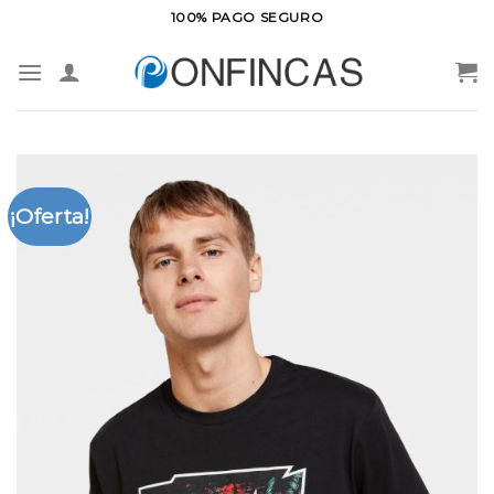
Saltar
100% PAGO SEGURO
al
contenido
¡Oferta!