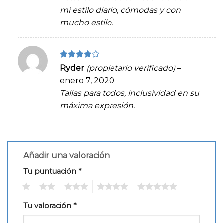
mi estilo diario, cómodas y con
mucho estilo.
Valorado
Ryder
(propietario verificado)
–
en
4
de
enero 7, 2020
5
Tallas para todos, inclusividad en su
máxima expresión.
Añadir una valoración
Tu puntuación
*
1
2
3
4
5
Tu valoración
*