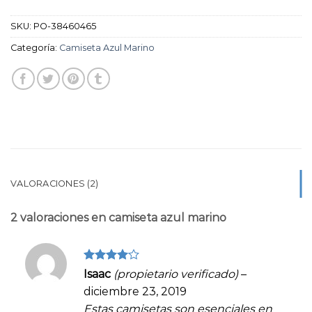
SKU:
PO-38460465
Categoría:
Camiseta Azul Marino
VALORACIONES (2)
2 valoraciones en
camiseta azul marino
Valorado
Isaac
(propietario verificado)
–
en
4
de
diciembre 23, 2019
5
Estas camisetas son esenciales en