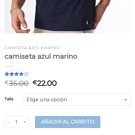
CAMISETA AZUL MARINO
camiseta azul marino
Valorado
2
35.00
22.00
€
€
4.00
sobre 5
basado
Talla
en
puntuaciones
de
clientes
camiseta azul marino cantidad
AÑADIR AL CARRITO