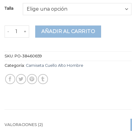
basado
Talla
en
puntuaciones
de
clientes
camiseta cuello alto hombre cantidad
AÑADIR AL CARRITO
SKU:
PO-38460659
Categoría:
Camiseta Cuello Alto Hombre
VALORACIONES (2)