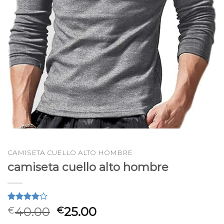
CAMISETA CUELLO ALTO HOMBRE
camiseta cuello alto hombre
Valorado
2
40.00
25.00
€
€
4.00
sobre 5