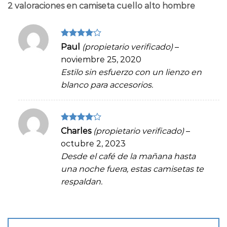
2 valoraciones en
camiseta cuello alto hombre
Valorado
Paul
(propietario verificado)
–
en
4
de
noviembre 25, 2020
5
Estilo sin esfuerzo con un lienzo en
blanco para accesorios.
Valorado
Charles
(propietario verificado)
–
en
4
de
octubre 2, 2023
5
Desde el café de la mañana hasta
una noche fuera, estas camisetas te
respaldan.