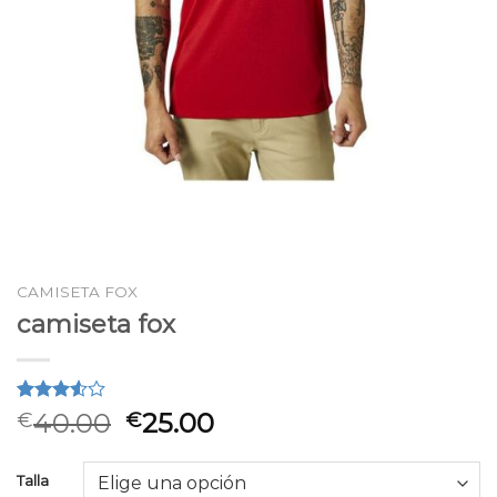
CAMISETA FOX
camiseta fox
Valorado
2
40.00
25.00
€
€
3.50
sobre 5
basado
Talla
en