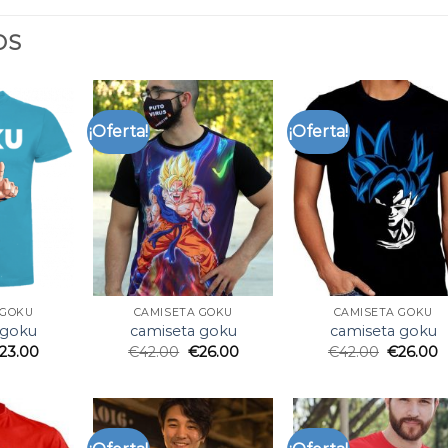
OS
¡Oferta!
¡Oferta!
 GOKU
CAMISETA GOKU
CAMISETA GOKU
 goku
camiseta goku
camiseta goku
23.00
€
42.00
€
26.00
€
42.00
€
26.00