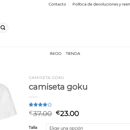
Contacto
Política de devoluciones y re
INICIO
TIENDA
CAMISETA GOKU
camiseta goku
Valorado
2
37.00
23.00
€
€
4.00
sobre 5
basado
Talla
en