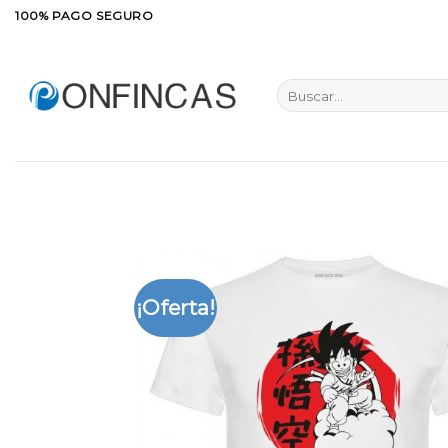
Saltar
100% PAGO SEGURO
al
contenido
Buscar
por:
¡Oferta!