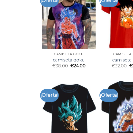
¡Oferta!
¡Oferta!
CAMISETA GOKU
CAMISETA
camiseta goku
camiseta
€
38.00
€
24.00
€
32.00
€
¡Oferta!
¡Oferta!