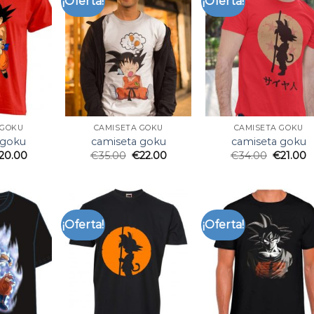
¡Oferta!
¡Oferta!
 GOKU
CAMISETA GOKU
CAMISETA GOKU
 goku
camiseta goku
camiseta goku
20.00
€
35.00
€
22.00
€
34.00
€
21.00
¡Oferta!
¡Oferta!