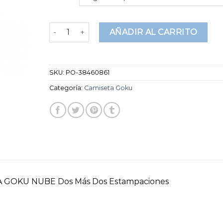
puntuaciones
de
clientes
camiseta goku cantidad
AÑADIR AL CARRITO
SKU:
PO-38460861
Categoría:
Camiseta Goku
 GOKU NUBE Dos Más Dos Estampaciones