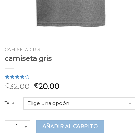
CAMISETA GRIS
camiseta gris
Valorado
2
32.00
20.00
€
€
4.00
sobre 5
basado
Talla
en
puntuaciones
de
clientes
camiseta gris cantidad
AÑADIR AL CARRITO