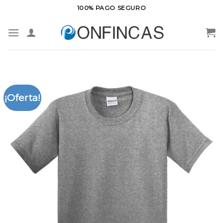
Saltar
100% PAGO SEGURO
al
contenido
¡Oferta!