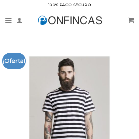
Saltar
100% PAGO SEGURO
al
contenido
¡Oferta!