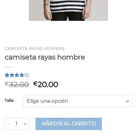
CAMISETA RAYAS HOMBRE
camiseta rayas hombre
Valorado
2
32.00
20.00
€
€
4.00
sobre 5
basado
Talla
en
puntuaciones
de
clientes
camiseta rayas hombre cantidad
AÑADIR AL CARRITO