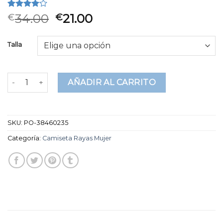
Valorado
2
34.00
21.00
€
€
4.00
sobre 5
basado
Talla
en
puntuaciones
de
clientes
camiseta rayas mujer cantidad
AÑADIR AL CARRITO
SKU:
PO-38460235
Categoría:
Camiseta Rayas Mujer