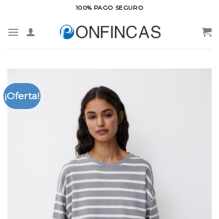
Saltar
100% PAGO SEGURO
al
contenido
¡Oferta!