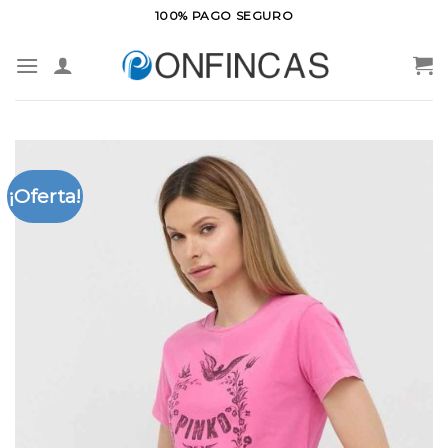
Saltar
100% PAGO SEGURO
al
contenido
¡Oferta!