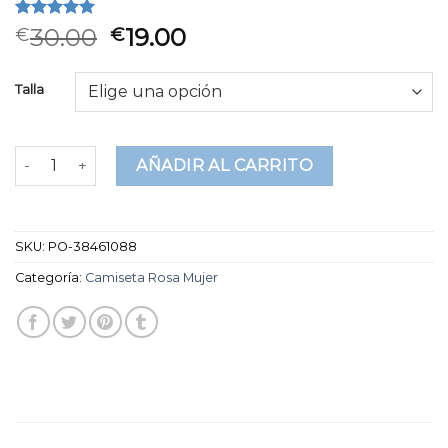
Valorado
2
30.00
19.00
€
€
5.00
sobre
5 basado
en
Talla
puntuaciones
de clientes
camiseta rosa mujer cantidad
AÑADIR AL CARRITO
SKU:
PO-38461088
Categoría:
Camiseta Rosa Mujer