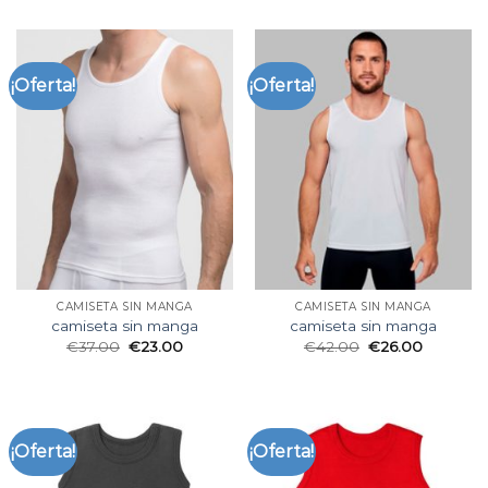
¡Oferta!
¡Oferta!
CAMISETA SIN MANGA
CAMISETA SIN MANGA
camiseta sin manga
camiseta sin manga
€
37.00
€
23.00
€
42.00
€
26.00
¡Oferta!
¡Oferta!