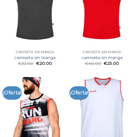
CAMISETA SIN MANGA
CAMISETA SIN MANGA
camiseta sin manga
camiseta sin manga
€
32.00
€
20.00
€
40.00
€
25.00
¡Oferta!
¡Oferta!