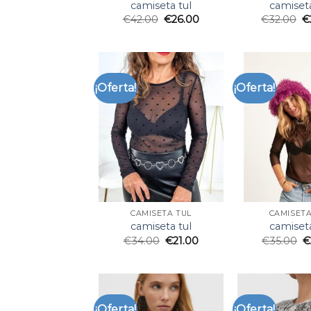
camiseta tul
camiseta
€
42.00
€
26.00
€
32.00
€
¡Oferta!
¡Oferta!
CAMISETA TUL
CAMISETA
camiseta tul
camiseta
€
34.00
€
21.00
€
35.00
€
¡Oferta!
¡Oferta!