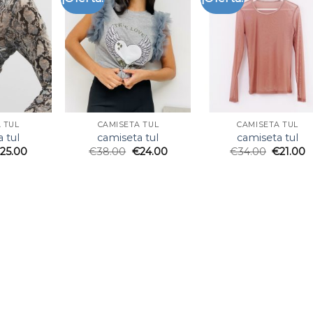
 TUL
CAMISETA TUL
CAMISETA TUL
 tul
camiseta tul
camiseta tul
€
25.00
€
38.00
€
24.00
€
34.00
€
21.00