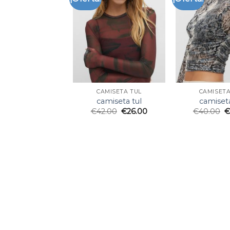
CAMISETA TUL
CAMISETA
camiseta tul
camiseta
€
42.00
€
26.00
€
40.00