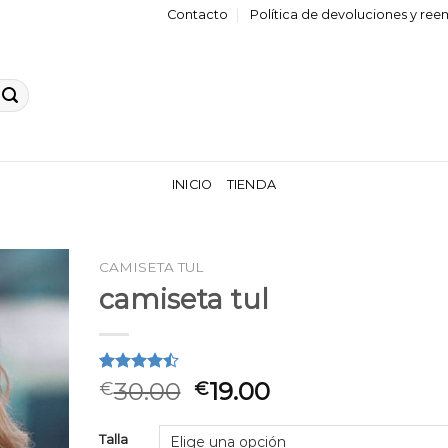
Contacto
Política de devoluciones y re
INICIO
TIENDA
CAMISETA TUL
camiseta tul
Valorado
2
30.00
19.00
€
€
4.50
sobre
5 basado
en
Talla
puntuaciones