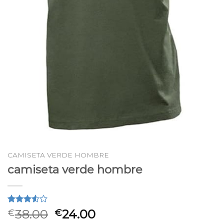
CAMISETA VERDE HOMBRE
camiseta verde hombre
Valorado
2
38.00
24.00
€
€
3.50