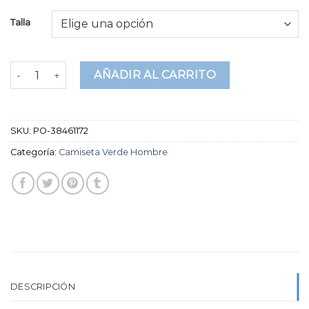
sobre 5
basado
Talla
en
puntuaciones
de
clientes
camiseta verde hombre cantidad
AÑADIR AL CARRITO
SKU:
PO-38461172
Categoría:
Camiseta Verde Hombre
DESCRIPCIÓN