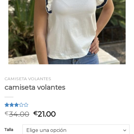
CAMISETA VOLANTES
camiseta volantes
Valorado
2
34.00
21.00
€
€
3.00
sobre
5
Talla
basado