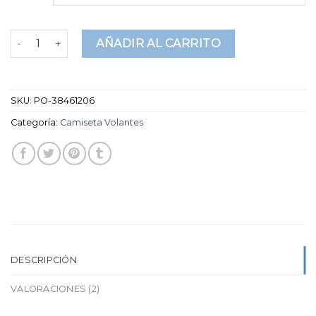
en
puntuaciones
de
camiseta volantes cantidad
clientes
AÑADIR AL CARRITO
SKU:
PO-38461206
Categoría:
Camiseta Volantes
DESCRIPCIÓN
VALORACIONES (2)