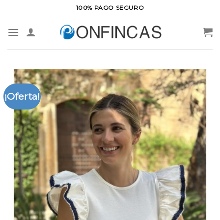
Saltar
100% PAGO SEGURO
al
contenido
¡Oferta!