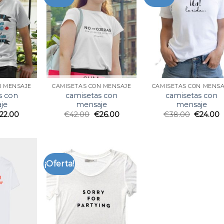
N MENSAJE
CAMISETAS CON MENSAJE
CAMISETAS CON MENSA
s con
camisetas con
camisetas con
je
mensaje
mensaje
22.00
€
42.00
€
26.00
€
38.00
€
24.00
¡Oferta!