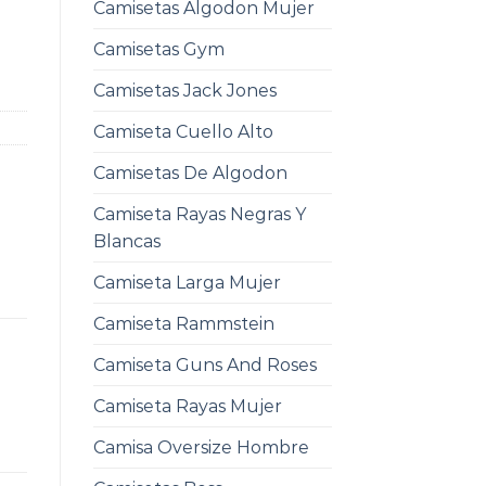
Camisetas Algodon Mujer
Camisetas Gym
Camisetas Jack Jones
Camiseta Cuello Alto
Camisetas De Algodon
Camiseta Rayas Negras Y
Blancas
Camiseta Larga Mujer
Camiseta Rammstein
Camiseta Guns And Roses
Camiseta Rayas Mujer
Camisa Oversize Hombre