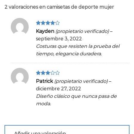
2 valoraciones en
camisetas de deporte mujer
Valorado
Kayden
(propietario verificado)
–
en
4
de
septiembre 3, 2022
5
Costuras que resisten la prueba del
tiempo, elegancia duradera.
Valorado
Patrick
(propietario verificado)
–
en
3
diciembre 27, 2022
de 5
Diseño clásico que nunca pasa de
moda.
Añadir una valoración