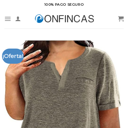
Saltar
100% PAGO SEGURO
al
contenido
¡Oferta!