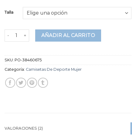
sobre 5
basado
Talla
en
puntuaciones
de
clientes
camisetas de deporte mujer cantidad
AÑADIR AL CARRITO
SKU:
PO-38460675
Categoría:
Camisetas De Deporte Mujer
VALORACIONES (2)