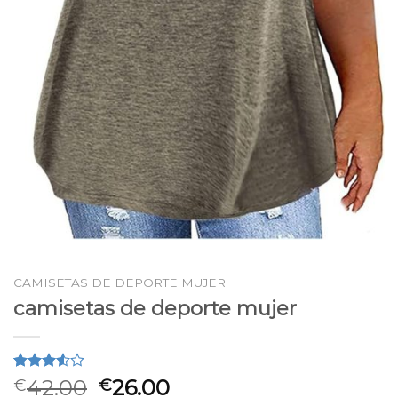
CAMISETAS DE DEPORTE MUJER
camisetas de deporte mujer
Valorado
2
42.00
26.00
€
€
3.50