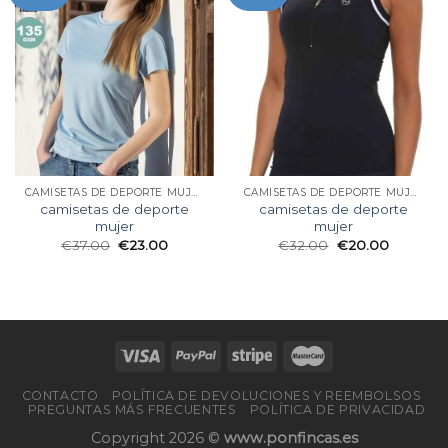
CAMISETAS DE DEPORTE MUJER
CAMISETAS DE DEPORTE MUJER
camisetas de deporte
camisetas de deporte
mujer
mujer
€
37.00
€
23.00
€
32.00
€
20.00
CONTACTO
POLÍTICA DE DEVOLUCIONES Y REEMBOLSOS
PREGUNTAS MÁS FRECUENTES
POLÍTICA DE PRIVACIDAD
Copyright 2026 ©
www.ponfincas.es