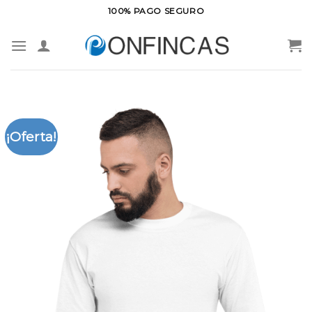
Saltar
100% PAGO SEGURO
al
contenido
¡Oferta!