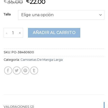
Valorado
2
35.00
22.00
€
€
4.50
sobre
5 basado
en
Talla
puntuaciones
de clientes
camisetas de manga larga cantidad
AÑADIR AL CARRITO
SKU:
PO-38460600
Categoría:
Camisetas De Manga Larga
VALORACIONES (2)