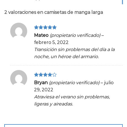
2 valoraciones en
camisetas de manga larga
Valorado en
Mateo
(propietario verificado)
–
5
de 5
febrero 5, 2022
Transición sin problemas del día a la
noche, un héroe del armario.
Valorado
Bryan
(propietario verificado)
–
julio
en
4
de
29, 2022
5
Atraviesa el verano sin problemas,
ligeras y aireadas.