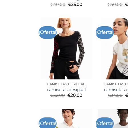
€
40.00
€
25.00
€
40.00
¡Oferta!
¡Oferta!
CAMISETAS DESIGUAL
CAMISETAS D
camisetas desigual
camisetas d
€
32.00
€
20.00
€
34.00
¡Oferta!
¡Oferta!