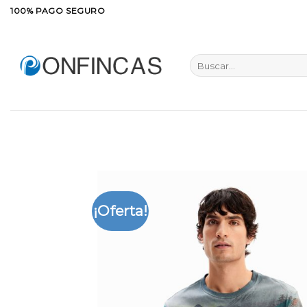
Saltar
100% PAGO SEGURO
al
contenido
Buscar
por:
¡Oferta!