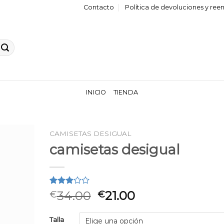
Contacto
Política de devoluciones y re
INICIO
TIENDA
CAMISETAS DESIGUAL
camisetas desigual
Valorado
2
34.00
21.00
€
€
3.00
sobre
5
Talla
basado