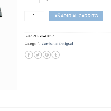
en
puntuaciones
de
camisetas desigual cantidad
AÑADIR AL CARRITO
clientes
SKU:
PO-38461057
Categoría:
Camisetas Desigual