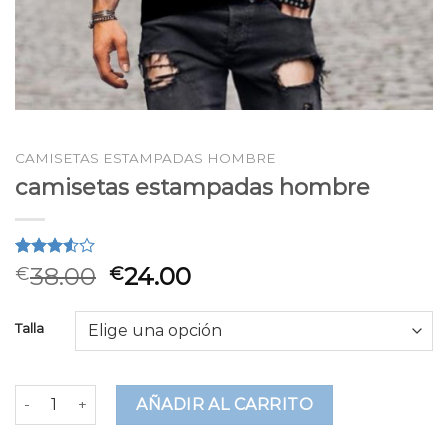
CAMISETAS ESTAMPADAS HOMBRE
camisetas estampadas hombre
Valorado
2
38.00
24.00
€
€
3.50
sobre 5
basado
Talla
en
puntuaciones
de
clientes
camisetas estampadas hombre cantidad
AÑADIR AL CARRITO