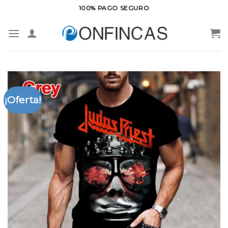
Saltar
100% PAGO SEGURO
al
contenido
¡Oferta!