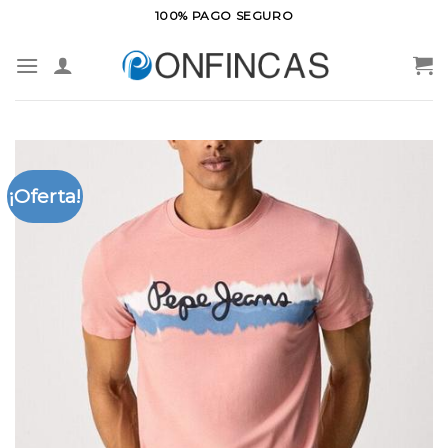
Saltar
100% PAGO SEGURO
al
contenido
¡Oferta!