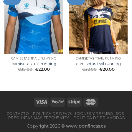
CAMISETAS TRAIL RUNNING
CAMISETAS TRAIL RUNNING
camisetas trail running
camisetas trail running
€
35.00
€
22.00
€
32.00
€
20.00
CONTACTO
POLÍTICA DE DEVOLUCIONES Y REEMBOLSOS
PREGUNTAS MÁS FRECUENTES
POLÍTICA DE PRIVACIDAD
Copyright 2026 ©
www.ponfincas.es