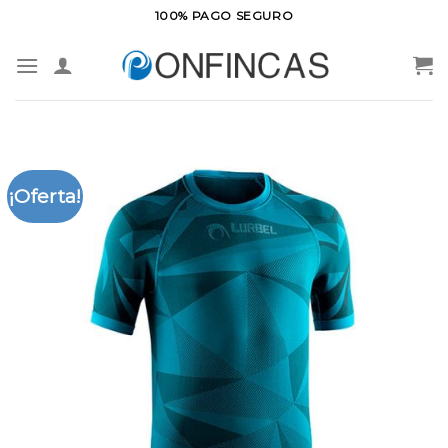
Saltar
100% PAGO SEGURO
al
contenido
¡Oferta!