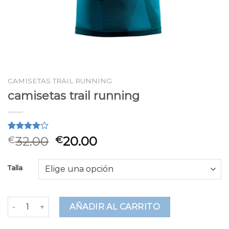
CAMISETAS TRAIL RUNNING
camisetas trail running
Valorado
2
32.00
20.00
€
€
4.00
sobre 5
basado
Talla
en
puntuaciones
de
clientes
camisetas trail running cantidad
AÑADIR AL CARRITO