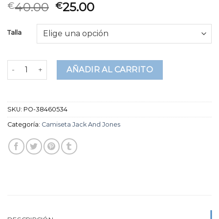
Valorado
2
40.00
25.00
€
€
3.00
sobre
5
Talla
basado
en
puntuaciones
de
camiseta jack and jones cantidad
clientes
AÑADIR AL CARRITO
SKU:
PO-38460534
Categoría:
Camiseta Jack And Jones