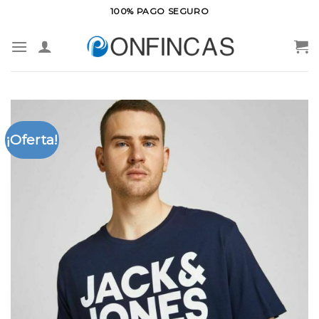
Saltar
100% PAGO SEGURO
al
contenido
¡Oferta!