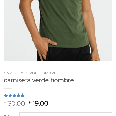
CAMISETA VERDE HOMBRE
camiseta verde hombre
Valorado
2
30.00
19.00
€
€
5.00
sobre
5 basado
en