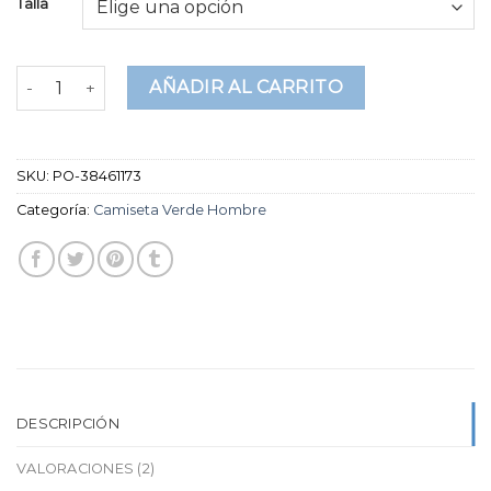
Talla
puntuaciones
de clientes
camiseta verde hombre cantidad
AÑADIR AL CARRITO
SKU:
PO-38461173
Categoría:
Camiseta Verde Hombre
DESCRIPCIÓN
VALORACIONES (2)