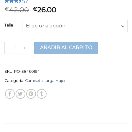
Valorado
2
42.00
26.00
€
€
3.50
sobre 5
basado
Talla
en
puntuaciones
de
clientes
camiseta larga mujer cantidad
AÑADIR AL CARRITO
SKU:
PO-38460194
Categoría:
Camiseta Larga Mujer