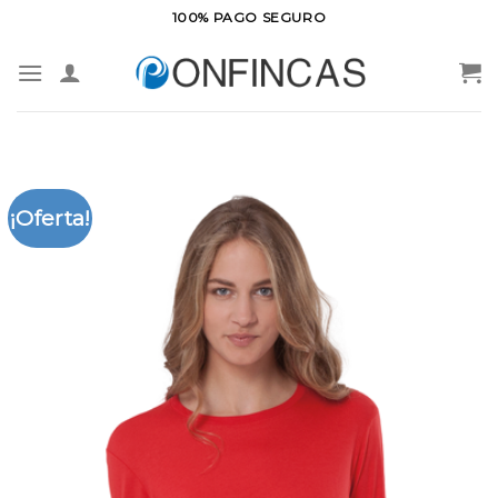
Saltar
100% PAGO SEGURO
al
contenido
¡Oferta!