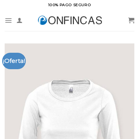
Saltar
100% PAGO SEGURO
al
contenido
¡Oferta!