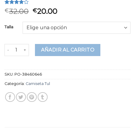
Valorado
2
32.00
20.00
€
€
4.00
sobre 5
basado
Talla
en
puntuaciones
de
clientes
camiseta tul cantidad
AÑADIR AL CARRITO
SKU:
PO-38460646
Categoría:
Camiseta Tul