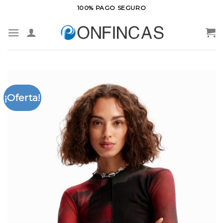
Saltar
100% PAGO SEGURO
al
contenido
¡Oferta!